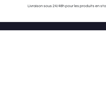
Livraison sous 24/48h pour les produits en st
Liens utiles
À propos de no
Accueil
Chez EasyTrade, n
À propos de nous
œuvre chaque jour p
Produits
professionnels. Not
CGV
de protection fiab
Mentions légales
besoins spécifique
RSE
Nous accompagnons 
des solutions pens
comme l’agroaliment
quotidien tout en 