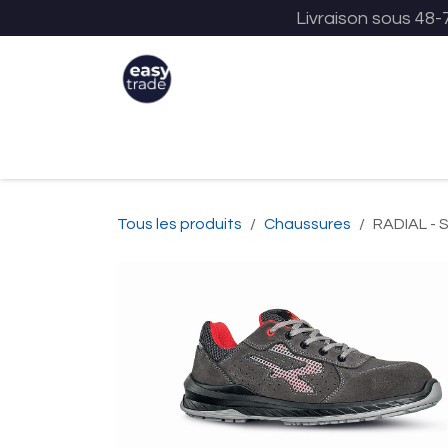
Se rendre au contenu
Livraison sous 48-
Accueil
Présentation
Tous l
Tous les produits
Chaussures
RADIAL - 