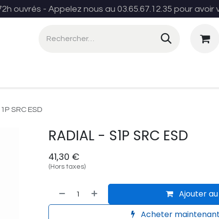
72h ouvrés - Appelez nous au 03.65.67.12.35 pour avoir 
es produits
L'EPI idéal
Contactez-no
S1P SRC ESD
RADIAL - S1P SRC ESD
41,30
€
(Hors taxes)
Ajouter au
Acheter maintenan