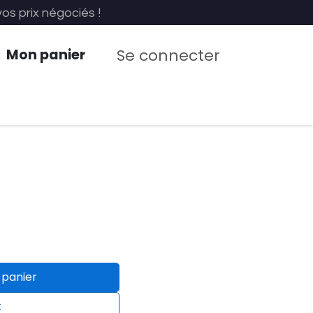
vos prix négociés !
Se connecter
Mon panier
us
Recyclage EPI
 panier
t