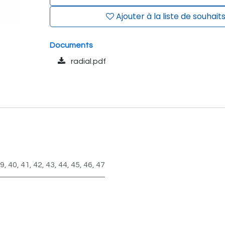
Ajouter à la liste de souhait
Documents
radial.pdf
9
,
40
,
41
,
42
,
43
,
44
,
45
,
46
,
47