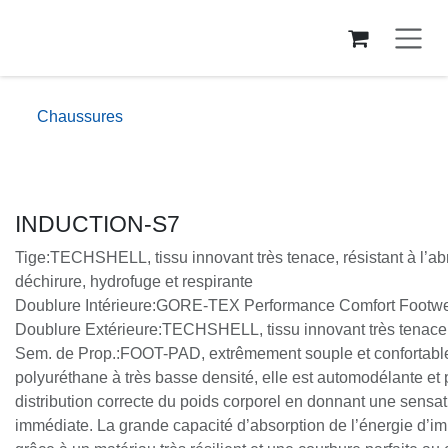
Se rendre au contenu
Chaussures
INDUCTION-S7
Tige:TECHSHELL, tissu innovant très tenace, résistant à l’ab
déchirure, hydrofuge et respirante
Doublure Intérieure:GORE-TEX Performance Comfort Foot
Doublure Extérieure:TECHSHELL, tissu innovant très tenac
Sem. de Prop.:FOOT-PAD, extrêmement souple et conforta
polyuréthane à très basse densité, elle est automodélant
distribution correcte du poids corporel en donnant une sen
être immédiate. La grande capacité d’absorption de l’éner