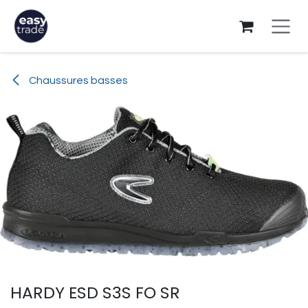
Se rendre au contenu
Chaussures basses
HARDY ESD S3S FO SR