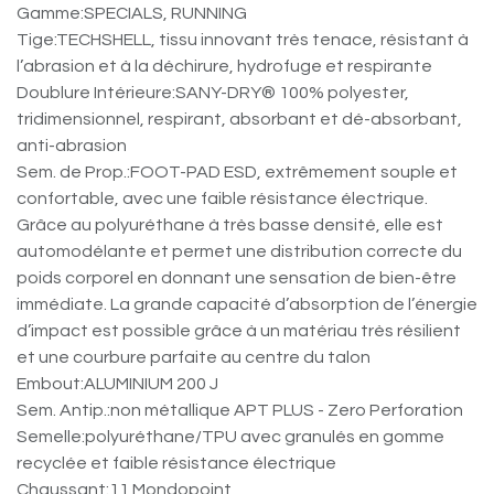
Gamme:SPECIALS, RUNNING
Tige:TECHSHELL, tissu innovant très tenace, résistant à
l’abrasion et à la déchirure, hydrofuge et respirante
Doublure Intérieure:SANY-DRY® 100% polyester,
tridimensionnel, respirant, absorbant et dé-absorbant,
anti-abrasion
Sem. de Prop.:FOOT-PAD ESD, extrêmement souple et
confortable, avec une faible résistance électrique.
Grâce au polyuréthane à très basse densité, elle est
automodélante et permet une distribution correcte du
poids corporel en donnant une sensation de bien-être
immédiate. La grande capacité d’absorption de l’énergie
d’impact est possible grâce à un matériau très résilient
et une courbure parfaite au centre du talon
Embout:ALUMINIUM 200 J
Sem. Antip.:non métallique APT PLUS - Zero Perforation
Semelle:polyuréthane/TPU avec granulés en gomme
recyclée et faible résistance électrique
Chaussant:11 Mondopoint