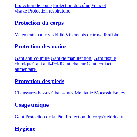
Protection de l'ouïe
Protection du crâne
Yeux et
visage
Protection respiratoire
Protection du corps
Vêtements haute visibilité
Vêtements de travail
Softshell
Protection des mains
Gant anti-coupure
Gant de manutention
Gant risque
chimique
Gant anti-froid
Gant chaleur
Gant contact
alimentaire
Protection des pieds
Chaussures basses
Chaussures Montante
Mocassin
Bottes
Usage unique
Gant
Protection de la tête
Protection du corps
Vétérinaire
Hygiène