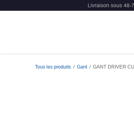
Se rendre au contenu
Livraison sous 48-
Accueil
Présentation
Tous l
Tous les produits
Gant
GANT DRIVER CU