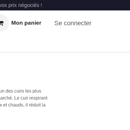
vos prix négociés !
Se connecter
Mon panier
us
Recyclage EPI
'un des cuirs les plus
marché. Le cuir
 climats doux et chauds,