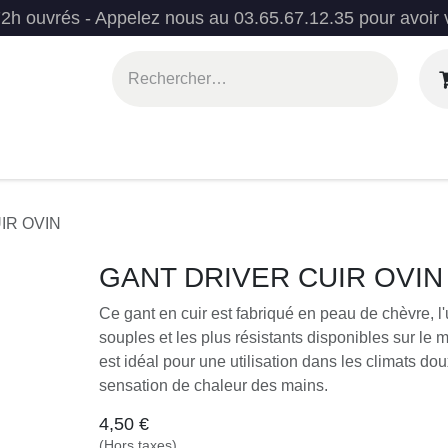
72h ouvrés - Appelez nous au 03.65.67.12.35 pour avoir 
es produits
L'EPI idéal
Contactez-no
IR OVIN
GANT DRIVER CUIR OVIN
Ce gant en cuir est fabriqué en peau de chèvre, l
souples et les plus résistants disponibles sur le 
respirant est idéal pour une utilisation dans les
il réduit la sensation de chaleur des mains.
4,50
€
(Hors taxes)